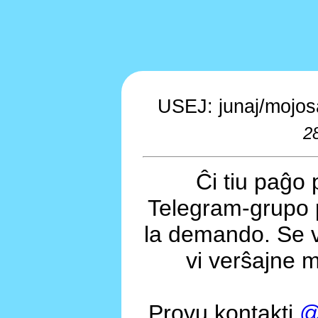
USEJ: junaj/mojos
2
Ĉi tiu paĝo 
Telegram-grupo 
la demando. Se v
vi verŝajne m
Provu kontakti
@